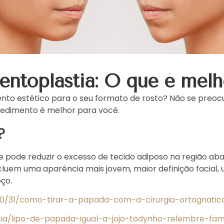
ntoplastia: O que é melh
nto estético para o seu formato de rosto? Não se preoc
ocedimento é melhor para você.
?
 pode reduzir o excesso de tecido adiposo na região abai
cluem uma aparência mais jovem, maior definição facial
ço.
2/10/31/como-tirar-a-papada-com-a-cirurgia-ortognatic
cia/lipo-de-papada-igual-a-jojo-todynho-relembre-fa