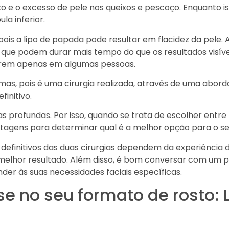
xo e o excesso de pele nos queixos e pescoço. Enquanto 
a inferior.
ois a lipo de papada pode resultar em flacidez da pele.
que podem durar mais tempo do que os resultados visíve
orrem apenas em algumas pessoas.
as, pois é uma cirurgia realizada, através de uma abor
finitivo.
as profundas. Por isso, quando se trata de escolher entr
tagens para determinar qual é a melhor opção para o se
definitivos das duas cirurgias dependem da experiência d
elhor resultado. Além disso, é bom conversar com um prof
er às suas necessidades faciais específicas.
 no seu formato de rosto: 