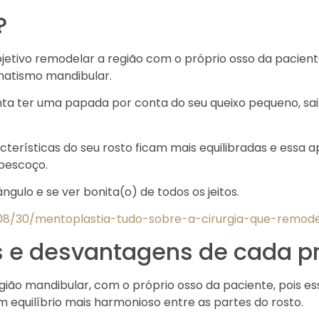
?
bjetivo remodelar a região com o próprio osso da pacien
natismo mandibular.
nta ter uma papada por conta do seu queixo pequeno, sai
terísticas do seu rosto ficam mais equilibradas e essa
 pescoço.
ngulo e se ver bonita(o) de todos os jeitos.
2/08/30/mentoplastia-tudo-sobre-a-cirurgia-que-remod
s e desvantagens de cada 
ão mandibular, com o próprio osso da paciente, pois essa
 equilíbrio mais harmonioso entre as partes do rosto.