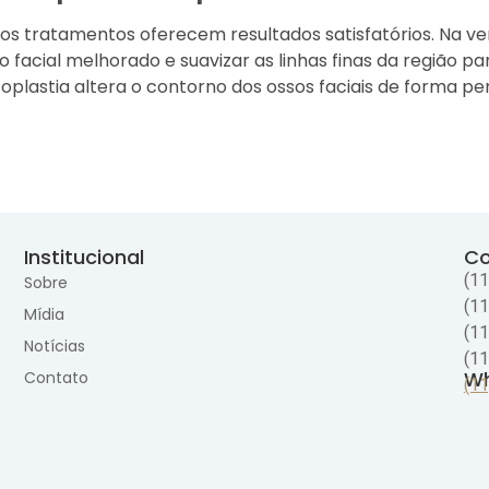
 os tratamentos oferecem resultados satisfatórios. Na v
 facial melhorado e suavizar as linhas finas da região 
plastia altera o contorno dos ossos faciais de forma per
Institucional
Co
(1
Sobre
(1
Mídia
(1
Notícias
(1
Wh
Contato
(1