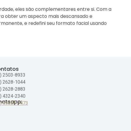
erdade, eles são complementares entre si. Com a
para obter um aspecto mais descansado e
manente, e redefini seu formato facial usando
ntatos
1) 2503-8933
1) 2628-1044
1) 2628-2883
1) 4324-2340
atsapp:
1) 99365-7473