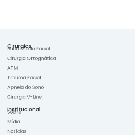
Cirurgias
Buco Maxilo Facial
Cirurgia Ortognática
ATM
Trauma Facial
Apneia do Sono
Cirurgia V-Line
Institucional
Sobre
Mídia
Notícias